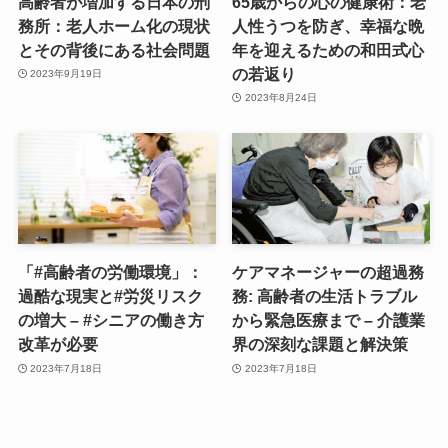
高齢者が増加する日本の刑
65歳からの心の健康術：老
務所：老人ホーム化の現状
人性うつを防ぎ、幸福な晩
とその背後にある社会問題
年を迎えるための和田式心
の若返り
2023年9月19日
2023年8月24日
「#高齢者の労働環境」：
ケアマネージャーの超過務
過酷な現実と#労災リスク
務: 高齢者の生活トラブル
の増大 – #シニアの働き方
から緊急医療まで – 介護業
改革が必要
界の深刻な課題と解決策
2023年7月18日
2023年7月18日