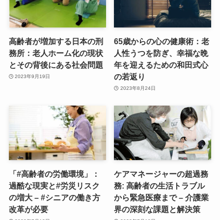
高齢者が増加する日本の刑
65歳からの心の健康術：老
務所：老人ホーム化の現状
人性うつを防ぎ、幸福な晩
とその背後にある社会問題
年を迎えるための和田式心
の若返り
2023年9月19日
2023年8月24日
「#高齢者の労働環境」：
ケアマネージャーの超過務
過酷な現実と#労災リスク
務: 高齢者の生活トラブル
の増大 – #シニアの働き方
から緊急医療まで – 介護業
改革が必要
界の深刻な課題と解決策