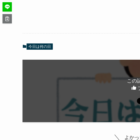
今日は何の日
この
よかっ