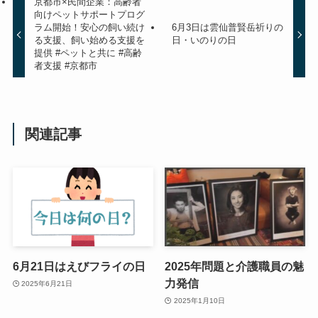
京都市×民間企業：高齢者
向けペットサポートプログ
ラム開始！安心の飼い続け
6月3日は雲仙普賢岳祈りの
る支援、飼い始める支援を
日・いのりの日
提供 #ペットと共に #高齢
者支援 #京都市
関連記事
6月21日はえびフライの日
2025年問題と介護職員の魅
力発信
2025年6月21日
2025年1月10日