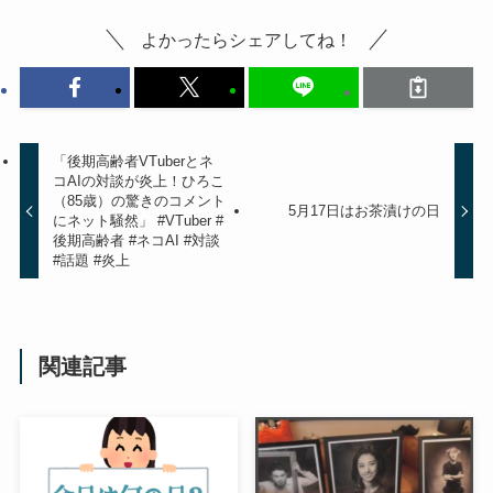
よかったらシェアしてね！
「後期高齢者VTuberとネ
コAIの対談が炎上！ひろこ
（85歳）の驚きのコメント
5月17日はお茶漬けの日
にネット騒然」 #VTuber #
後期高齢者 #ネコAI #対談
#話題 #炎上
関連記事