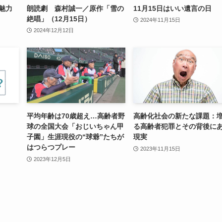
の魅力
朗読劇 森村誠一／原作「雪の
11月15日はいい遺言の日
絶唱」（12月15日）
2024年11月15日
2024年12月12日
平均年齢は70歳超え…高齢者野
高齢化社会の新たな課題：
球の全国大会「おじいちゃん甲
る高齢者犯罪とその背後に
子園」生涯現役の“球爺”たちが
現実
はつらつプレー
2023年11月15日
2023年12月5日