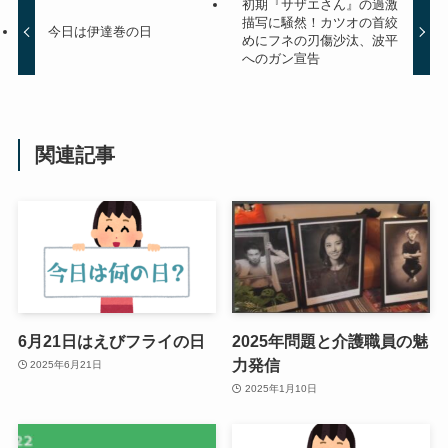
初期『サザエさん』の過激
描写に騒然！カツオの首絞
今日は伊達巻の日
めにフネの刃傷沙汰、波平
へのガン宣告
関連記事
6月21日はえびフライの日
2025年問題と介護職員の魅
力発信
2025年6月21日
2025年1月10日