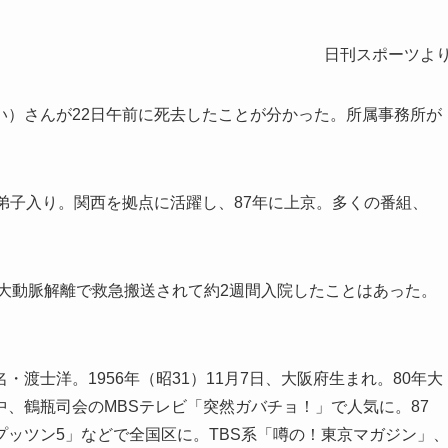
日刊スポーツよ
い）さんが22日午前に死去したことが分かった。所属事務所が
弟子入り。関西を拠点に活躍し、87年に上京。多くの番組、
性大動脈解離で救急搬送されて約2週間入院したことはあった。
渡士洋。1956年（昭31）11月7日、大阪府生まれ。80年大
、鶴瓶司会のMBSテレビ「突然ガバチョ！」で人気に。87
ッツン5」などで全国区に。TBS系「噂の！東京マガジン」