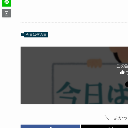
今日は何の日
この
よかっ