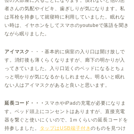
位の大部屋に入ることになります。慣れないと他の患
者さんの気配やイビキ、歯ぎしりが気になります。私
は耳栓を持参して就寝時に利用していました。眠れな
い時は、イヤホンをしてスマホのyoutubeで落語を聞き
ながら眠りました。
アイマスク
・・・基本的に病室の入り口は開け放しで
す。消灯後も薄くらくなりますが、廊下の明かりが入
ってきていました。入り口近くのベッドになるとちょ
っと明かりが気になるかもしれません。明るいと眠れ
ない人はアイマスクがあると良いと思います。
延長コード・・・
スマホやiPadの充電が必要になりま
す。ベッド頭上にコンセントはありますが、直接充電
器を繋ぐと使いにくいので、1ｍくらいの延長コードを
持参しました。
タップはUSB端子付き
のものを見つけ